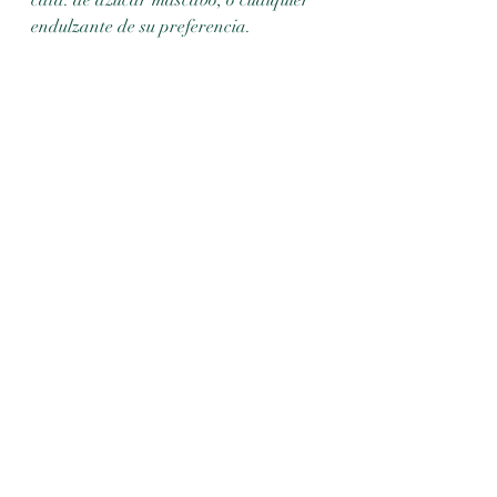
cdta. de azúcar mascabo, o cualquier 
endulzante de su preferencia.