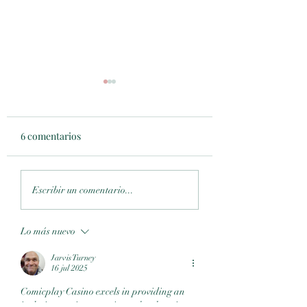
6 comentarios
Maquillarte con una
Un mimo extra pa
Escribir un comentario...
profesional: por qué
cerrar el año en N
cambia todo
Lo más nuevo
Jarvis Turney
16 jul 2025
Comicplay Casino excels in providing an 
inclusive gaming experience thanks to its 