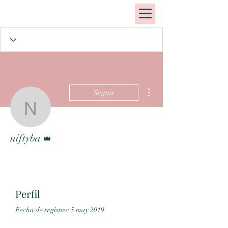
Más acciones
Seguir
niftyba
Administrador
niftyba
Perfil
Fecha de registro: 5 may 2019