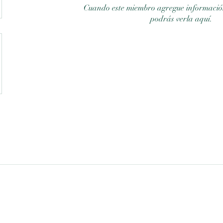
Cuando este miembro agregue información
podrás verla aquí.
nifty
Juramento 2910 - Belgrano - CABA
Franklin D. Roosevelt 2619 - Belgrano - CABA