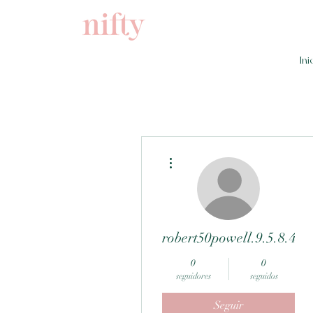
Ini
Más acciones
robert50powell.9.5.8.4+
0
0
seguidores
seguidos
Seguir