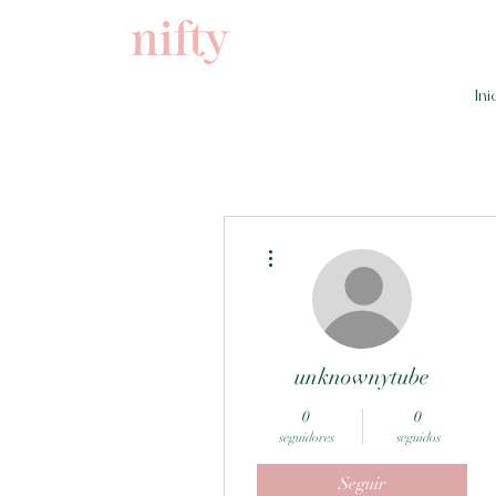
Ini
Más acciones
unknownytube
0
0
seguidores
seguidos
Seguir