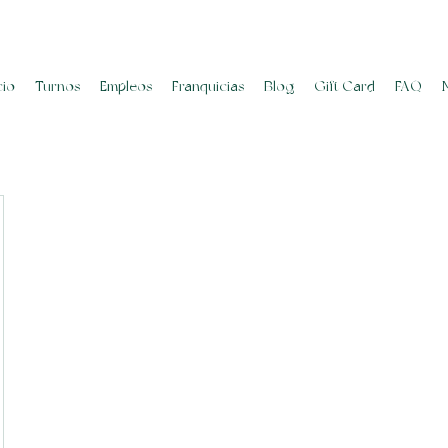
cio
Turnos
Empleos
Franquicias
Blog
Gift Card
FAQ